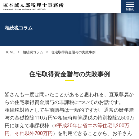
相続税コラム
HOME
相続税コラム
住宅取得資金贈与の失敗事例
住宅取得資金贈与の失敗事例
皆さんも一度は聞いたことがあると思われる、直系尊属か
らの住宅取得資金贈与の非課税についてのお話です。
相続税対策として生前贈与は一般的ですが、通常の暦年贈
与の基礎控除110万円や相続時精算課税の特別控除2,500万
円に加えて非課税枠（
※平成30年は省エネ等住宅1,200万
円、それ以外700万円
）を利用できることから、お子さん