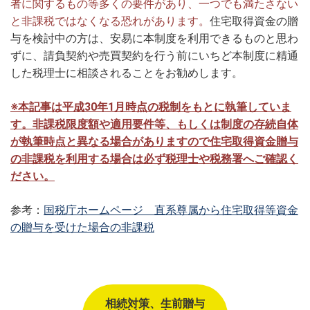
者に関するもの等多くの要件があり、一つでも満たさない
と非課税ではなくなる恐れがあります。
住宅取得資金の贈
与を検討中の方は、安易に本制度を利用できるものと思わ
ずに、請負契約や売買契約を行う前にいちど本制度に精通
した税理士に相談されることをお勧めします。
※本記事は平成30年1月時点の税制をもとに執筆していま
す。非課税限度額や適用要件等、もしくは制度の存続自体
が執筆時点と異なる場合がありますので住宅取得資金贈与
の非課税を利用する場合は必ず税理士や税務署へご確認く
ださい。
参考：
国税庁ホームページ 直系尊属から住宅取得等資金
の贈与を受けた場合の非課税
相続対策、生前贈与