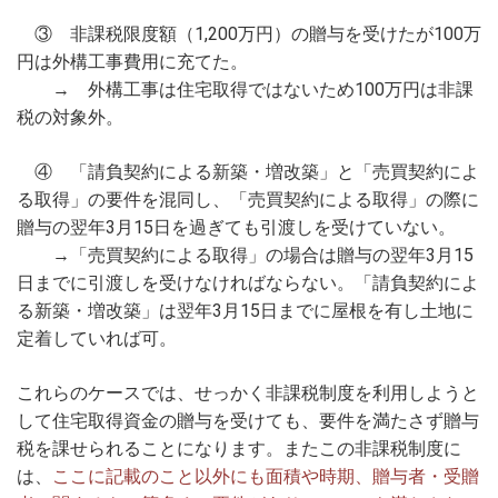
③ 非課税限度額（1,200万円）の贈与を受けたが100万
円は外構工事費用に充てた。
→ 外構工事は住宅取得ではないため100万円は非課
税の対象外。
④ 「請負契約による新築・増改築」と「売買契約によ
る取得」の要件を混同し、「売買契約による取得」の際に
贈与の翌年3月15日を過ぎても引渡しを受けていない。
→「売買契約による取得」の場合は贈与の翌年3月15
日までに引渡しを受けなければならない。「請負契約によ
る新築・増改築」は翌年3月15日までに屋根を有し土地に
定着していれば可。
これらのケースでは、せっかく非課税制度を利用しようと
して住宅取得資金の贈与を受けても、要件を満たさず贈与
税を課せられることになります。またこの非課税制度に
は、
ここに記載のこと以外にも面積や時期、贈与者・受贈