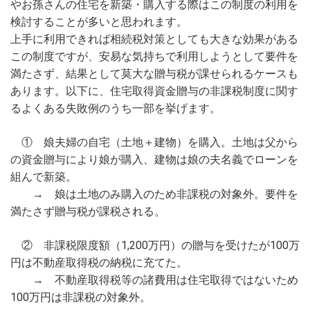
やお孫さんの住宅を新築・購入する際はこの制度の利用を
検討することが多いと思われます。
上手に利用できれば相続税対策としても大きな効果がある
この制度ですが、安易な気持ちで利用しようとして要件を
満たさず、結果として莫大な贈与税が課せられるケースも
あります。以下に、住宅取得資金贈与の非課税制度に関す
るよくある失敗例のうち一部を挙げます。
① 娘夫婦の自宅（土地＋建物）を購入。土地は父から
の資金贈与により娘が購入、建物は娘の夫名義でローンを
組んで新築。
→ 娘は土地のみ購入のため非課税の対象外。要件を
満たさず贈与税が課税される。
② 非課税限度額（1,200万円）の贈与を受けたが100万
円は不動産取得税の納税に充てた。
→ 不動産取得税等の諸費用は住宅取得ではないため
100万円は非課税の対象外。