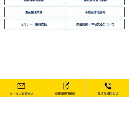
相続税申告業務
相続税等還付業務
遺産整理業務
不動産管理会社
セミナー・講演依頼
業務提携・FP研究会について
〒420-0804 静岡県静岡市葵区竜南1丁目8番26号
TEL 054-297-5910 FAX 054-297-5911
Copyright ©
塚本誠太郎税理士事務所
All rights reserved.